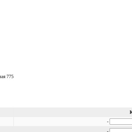
ая 775
-
-