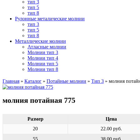
тип 3
тип 5
тип 8
Рулонные металические молнии
тип 3
тип 5
тип 8
Металлические молнии
Атласные молнии
Молнии тип 3
Молнии тип 4
Молнии тип 5
Молнии тип 8
Главная
»
Каталог
»
Потайные молнии
»
Тип 3
»
молния потайн
молния потайная 775
Размер
Цена
20
22.00 руб.
55
38.00 руб.