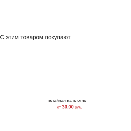
С этим товаром покупают
потайная на плотной
потайная на плотн
тесьме цвет 055
тесьме цвет 805
30.00
30.00
от
руб.
от
руб.