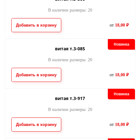
488
280
22.00
22.00
от
руб.
от
руб.
В наличии размеры: 20
Добавить в корзину
от
18,00 ₽
Новинка
витая т.3-085
В наличии размеры: 20
молния потайная
молния потайна
Добавить в корзину
от
18,00 ₽
033
551
22.00
22.00
от
руб.
от
руб.
Новинка
витая т.3-917
В наличии размеры: 20
Добавить в корзину
от
18,00 ₽