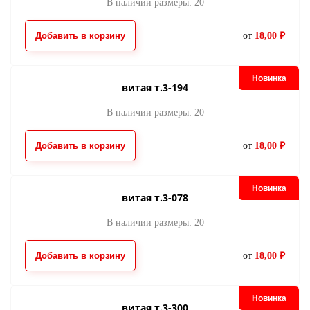
В наличии размеры: 20
Добавить в корзину
от
18,00 ₽
Новинка
витая т.3-194
В наличии размеры: 20
молния потайная
молния потайна
395
398
Добавить в корзину
от
18,00 ₽
22.00
22.00
от
руб.
от
руб.
Новинка
витая т.3-078
В наличии размеры: 20
Добавить в корзину
от
18,00 ₽
Новинка
молния потайная
молния потайна
витая т.3-300