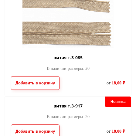
молния потайная
молния потайна
354
630
22.00
38.00
от
руб.
от
руб.
витая т.3-085
В наличии размеры: 20
Добавить в корзину
от
18,00 ₽
молния потайная
молния потайна
Новинка
666
667
22.00
22.00
от
руб.
от
руб.
витая т.3-917
В наличии размеры: 20
Добавить в корзину
от
18,00 ₽