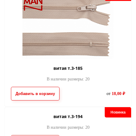
молния потайная
витая т.3-185
молния потайна
395
398
22.00
22.00
от
руб.
от
руб.
В наличии размеры: 20
Добавить в корзину
от
18,00 ₽
Новинка
витая т.3-194
В наличии размеры: 20