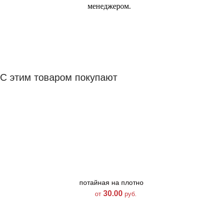
менеджером.
С этим товаром покупают
потайная на плотной
потайная на плотн
тесьме цвет 055
тесьме цвет 805
30.00
30.00
от
руб.
от
руб.