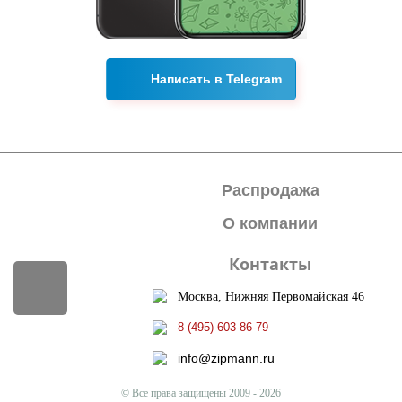
Написать в Telegram
Распродажа
потайная на
потайная на
нейлоне-058
нейлоне-919
33.00
33.00
от
руб.
от
руб.
О компании
Контакты
Москва, Нижняя Первомайская 46
8 (495) 603-86-79
info@zipmann.ru
© Все права защищены 2009 - 2026