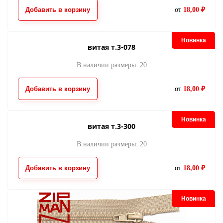
Добавить в корзину
от
18,00 ₽
молния потайная
молния потайна
488
280
22.00
22.00
от
руб.
от
руб.
Новинка
витая т.3-078
В наличии размеры: 20
Добавить в корзину
от
18,00 ₽
Новинка
витая т.3-300
молния потайная
молния потайна
В наличии размеры: 20
033
551
22.00
22.00
от
руб.
от
руб.
Добавить в корзину
от
18,00 ₽
Новинка