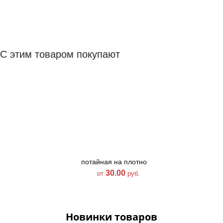
С этим товаром покупают
потайная на плотной
потайная на плотн
тесьме цвет 055
тесьме цвет 805
30.00
30.00
от
руб.
от
руб.
Новинки товаров