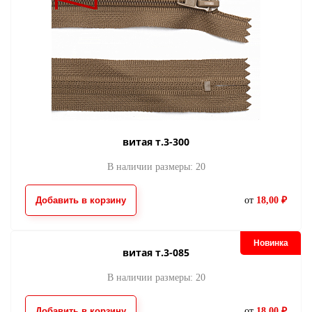
витая т.3-300
молния потайная
молния потайна
В наличии размеры: 20
033
551
22.00
22.00
от
руб.
от
руб.
Добавить в корзину
от
18,00 ₽
Новинка
витая т.3-085
В наличии размеры: 20
Добавить в корзину
от
18,00 ₽