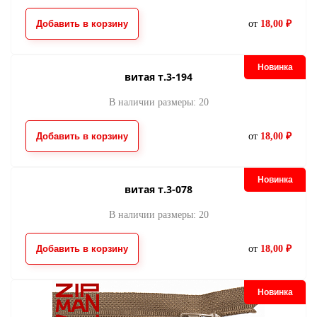
Добавить в корзину
от
18,00 ₽
Новинка
витая т.3-194
В наличии размеры: 20
молния потайная
молния потайна
395
398
Добавить в корзину
от
18,00 ₽
22.00
22.00
от
руб.
от
руб.
Новинка
витая т.3-078
В наличии размеры: 20
Добавить в корзину
от
18,00 ₽
Новинка
молния потайная
молния потайна
488
280
22.00
22.00
от
руб.
от
руб.