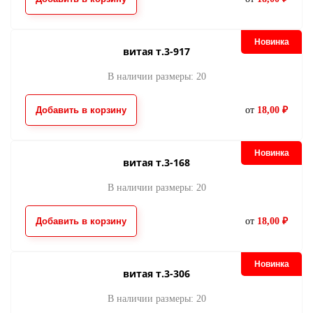
молния потайная
молния потайна
354
630
22.00
38.00
от
руб.
от
руб.
Новинка
витая т.3-917
В наличии размеры: 20
Добавить в корзину
от
18,00 ₽
Новинка
витая т.3-168
В наличии размеры: 20
молния потайная
молния потайна
666
667
22.00
22.00
от
руб.
от
руб.
Добавить в корзину
от
18,00 ₽
Новинка
витая т.3-306
В наличии размеры: 20