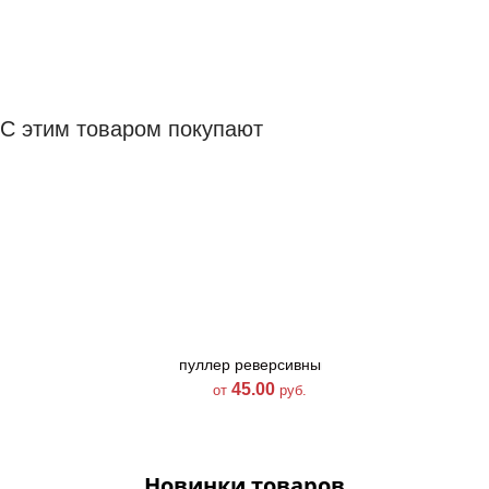
С этим товаром покупают
пуллер реверсивный
пуллер H-134
тип 3
45.00
30.00
от
руб.
от
руб.
Новинки товаров