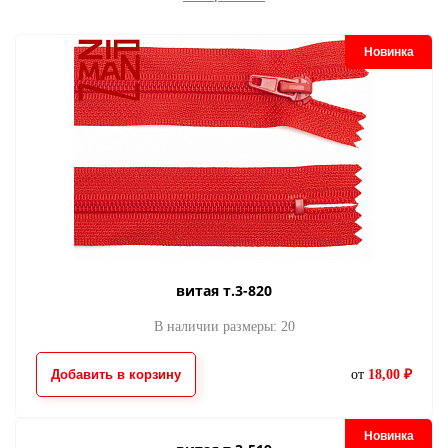
Новинка
пуллер AL-3
пуллер AL-3
30.00
30.00
от
руб.
от
руб.
витая т.3-820
В наличии размеры: 20
пуллер т.3-312
пуллер т.3-312
Добавить в корзину
от
18,00 ₽
30.00
30.00
от
руб.
от
руб.
Новинка