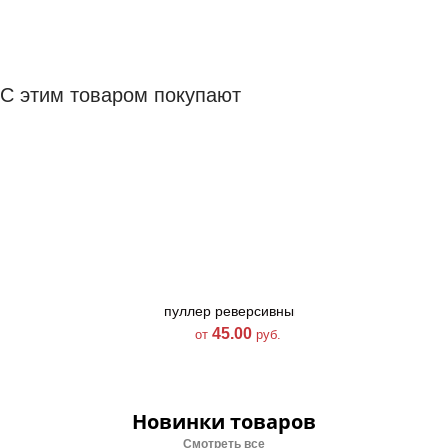
С этим товаром покупают
пуллер реверсивный
пуллер H-134
тип 3
45.00
30.00
от
руб.
от
руб.
Новинки товаров
Смотреть все