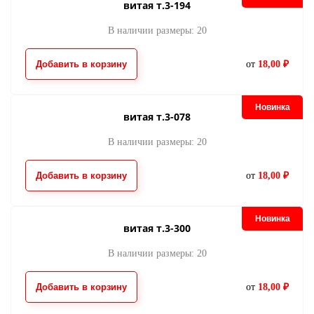
витая т.3-194
В наличии размеры: 20
Добавить в корзину
от
18,00 ₽
металл Y-тип т.3
металл Y-тип т.3
шлифованный-059
шлифованный-89
76.00
76.00
от
руб.
от
руб.
Новинка
витая т.3-078
В наличии размеры: 20
Добавить в корзину
от
18,00 ₽
Новинка
витая т.3-300
металл Y-тип т.3
металл Y-тип т.
В наличии размеры: 20
шлифованный-512
шлифованный-34
79.00
79.00
от
руб.
от
руб.
матовый никель
Добавить в корзину
от
18,00 ₽