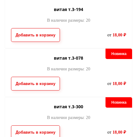
витая т.3-194
В наличии размеры: 20
Добавить в корзину
от
18,00 ₽
металл Y-тип т.3
металл Y-тип т.3
шлифованный-059
шлифованный-89
76.00
76.00
от
руб.
от
руб.
Новинка
витая т.3-078
В наличии размеры: 20
Добавить в корзину
от
18,00 ₽
Новинка
витая т.3-300
металл Y-тип т.3
металл Y-тип т.
В наличии размеры: 20
шлифованный-512
шлифованный-34
79.00
79.00
от
руб.
от
руб.
матовый никель
Добавить в корзину
от
18,00 ₽