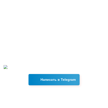
Возникли вопросы?
Свяжитесь с нами в Telegram, и наш менеджер ответит на
все интересующие вас вопросы в течении 15 минут.
Написать в Telegram