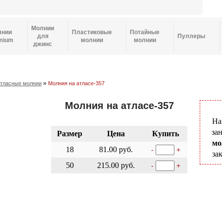
Молнии
лнии
Пластиковые
Потайные
для
Пуллеры
mium
молнии
молнии
джинс
»
тласные молнии
Молния на атласе-357
Молния на атласе-357
На
за
Размер
Цена
Купить
мо
18
81.00 руб.
-
+
за
50
215.00 руб.
-
+