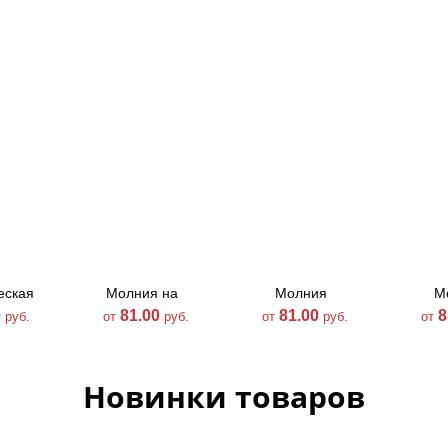
еская
Молния на
Молния
М
142
атласе-357
атласная-512
металл
0
81.00
81.00
8
руб.
от
руб.
от
руб.
от
Новинки товаров