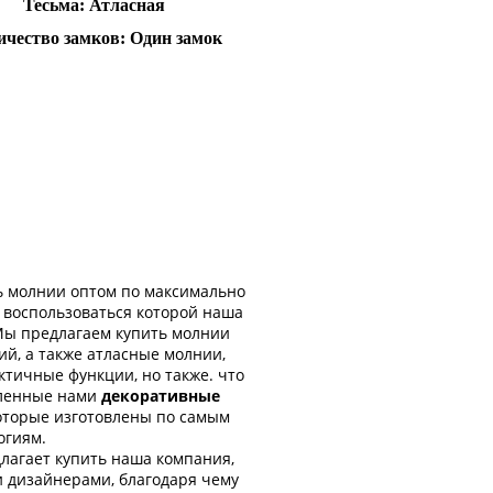
Тесьма: Атласная
ичество замков: Один замок
ь молнии оптом по максимально
, воспользоваться которой наша
Мы предлагаем купить молнии
й, а также атласные молнии,
ктичные функции, но также. что
вленные нами
декоративные
которые изготовлены по самым
огиям.
длагает купить наша компания,
 дизайнерами, благодаря чему