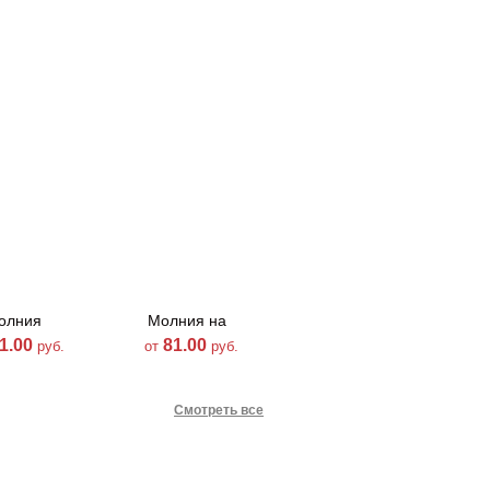
олния
Молния на
Молния на
ическая-707
атласе-785
атласе-831
1.00
81.00
81.00
руб.
от
руб.
от
руб.
Смотреть все