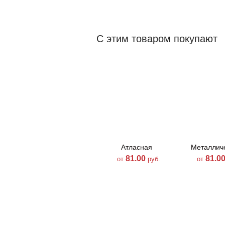
С этим товаром покупают
Атласная
Металлич
молния-790
молния-
81.00
81.0
от
руб.
от