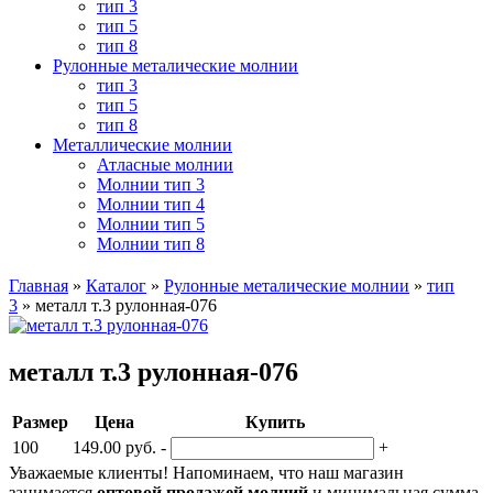
тип 3
тип 5
тип 8
Рулонные металические молнии
тип 3
тип 5
тип 8
Металлические молнии
Атласные молнии
Молнии тип 3
Молнии тип 4
Молнии тип 5
Молнии тип 8
Главная
»
Каталог
»
Рулонные металические молнии
»
тип
3
»
металл т.3 рулонная-076
металл т.3 рулонная-076
Размер
Цена
Купить
100
149.00 руб.
-
+
Уважаемые клиенты! Напоминаем, что наш магазин
занимается
оптовой продажей молний
и минимальная сумма