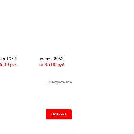
пуллер реверсивный
пул
лер 1372
пуллер 2052
тип 5
5.00
35.00
60.00
руб.
от
руб.
от
руб.
Смотреть все
Новинка
лер К-12
пуллер А-9
пуллер А-11