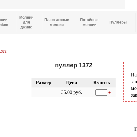
Молнии
лнии
Пластиковые
Потайные
для
Пуллеры
mium
молнии
молнии
джинс
1372
пуллер 1372
На
за
Размер
Цена
Купить
мо
35.00 руб.
-
+
за
П