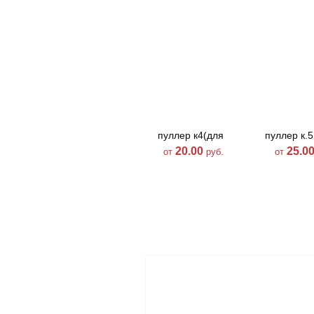
пуллер к4(для
пуллер к.5
водоотталкивающей)
водоотталки
20.00
25.0
от
руб.
от
пуллер А-48
пуллер 