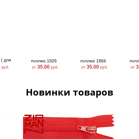
 ( для
пуллер 1926
пуллер 1866
пул
вающей)
0
35.00
35.00
3
руб.
от
руб.
от
руб.
от
Новинки товаров
А-48
пуллер А-47
пуллер А-47
пул