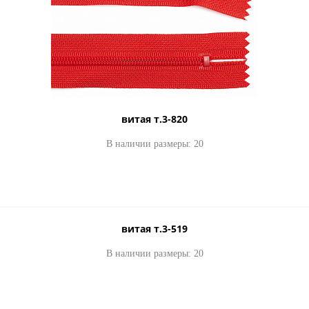
0
35.00
35.00
2
руб.
от
руб.
от
руб.
от
витая т.3-820
В наличии размеры: 20
пуллер 1360
пул
А-48
пуллер 1360
матовый никель
матовый
0
35.00
35.00
3
руб.
от
руб.
от
руб.
от
витая т.3-519
В наличии размеры: 20