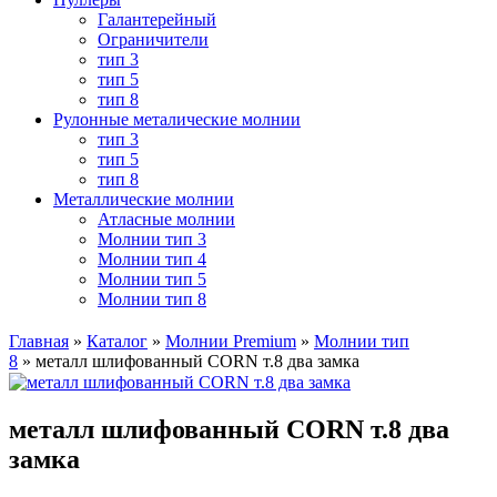
Галантерейный
Ограничители
тип 3
тип 5
тип 8
Рулонные металические молнии
тип 3
тип 5
тип 8
Металлические молнии
Атласные молнии
Молнии тип 3
Молнии тип 4
Молнии тип 5
Молнии тип 8
Главная
»
Каталог
»
Молнии Premium
»
Молнии тип
8
»
металл шлифованный CORN т.8 два замка
металл шлифованный CORN т.8 два
замка