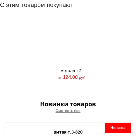
С этим товаром покупают
металл т.2
металл т.2
шлифованная-300
шлифованная-03
124.00
124.00
от
руб.
от
руб.
Новинки товаров
Смотреть все
Новинка
витая т.3-820