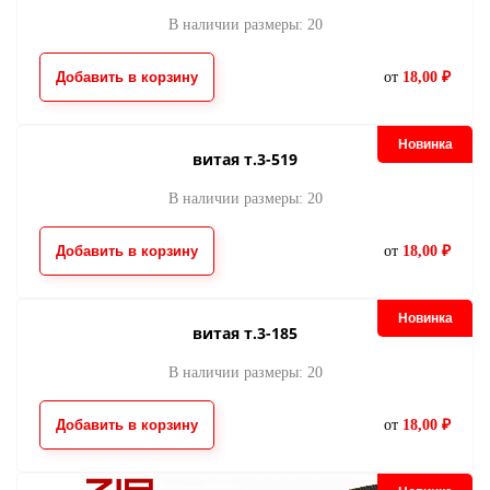
В наличии размеры: 20
металл т.2 CORN-
металл т.2 CORN
шлифованный-917
шлифованный-52
124.00
124.00
от
руб.
от
руб.
Добавить в корзину
от
18,00 ₽
Новинка
витая т.3-519
В наличии размеры: 20
Добавить в корзину
от
18,00 ₽
Новинка
витая т.3-185
В наличии размеры: 20
Добавить в корзину
от
18,00 ₽