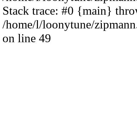
Stack trace: #0 {main} thr
/home/l/loonytune/zipmann.
on line 49