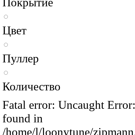
Покрытие
Цвет
Пуллер
Количество
Fatal error: Uncaught Erro
found in
/home/l/loonytune/zipmann.