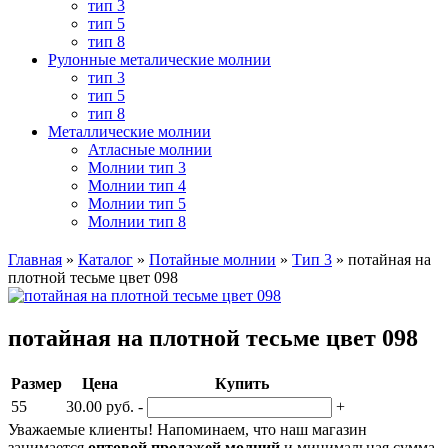
тип 3
тип 5
тип 8
Рулонные металические молнии
тип 3
тип 5
тип 8
Металлические молнии
Атласные молнии
Молнии тип 3
Молнии тип 4
Молнии тип 5
Молнии тип 8
Главная
»
Каталог
»
Потайные молнии
»
Тип 3
»
потайная на
плотной тесьме цвет 098
потайная на плотной тесьме цвет 098
Размер
Цена
Купить
55
30.00 руб.
-
+
Уважаемые клиенты! Напоминаем, что наш магазин
занимается
оптовой продажей молний
и минимальная сумма