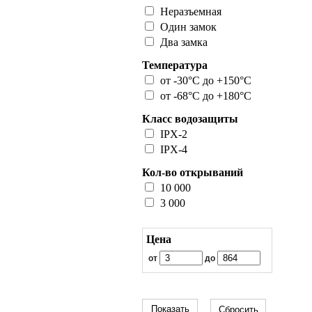
Неразъемная
Один замок
Два замка
Температура
от -30°C до +150°C
от -68°C до +180°C
Класс водозащиты
IPX-2
IPX-4
Кол-во открываний
10 000
3 000
Цена
от
до