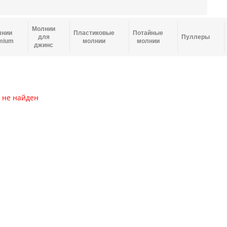
Молнии
лнии
Пластиковые
Потайные
для
Пуллеры
mium
молнии
молнии
джинс
 не найден