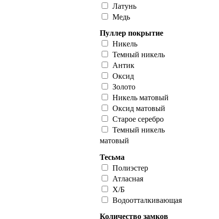
Латунь
Медь
Пуллер покрытие
Никель
Темный никель
Антик
Оксид
Золото
Никель матовый
Оксид матовый
Старое серебро
Темный никель
матовый
Тесьма
Полиэстер
Атласная
Х/Б
Водоотталкивающая
Количество замков